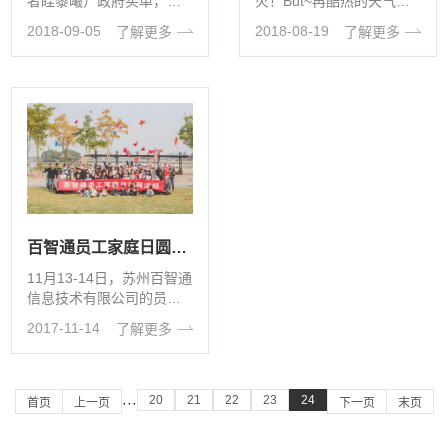
火！But~再酷热的天气也
者眭黎曦）政府买单，名
阻挡不了大家追逐阳光、
师在线免费辅导——在新
2018-08-19
2018-09-05
了解更多
了解更多
拥抱自然的热情！爱工
学期到来之际，苏州线上
作，更爱健···
教育中心全···
百智通员工家庭日圆满落幕
11月13-14日，苏州百智通
信息技术有限公司的员工
家庭日活动在无锡梁鸿国
2017-11-14
了解更多
家湿地公园举行，共65名
员···
20
21
22
23
24
···
首页
上一页
下一页
末页