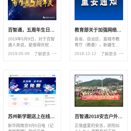
百智通，五周年生日快乐！
教育部关于加强网络学习空间建设与 应用的指导意见
2019年5月9日，对于百智
各省、自治区、直辖市教
通人来说，是值得庆祝的
育厅（教委），新疆生产
一天。这一天，百智通迎
建设兵团教育局，部属各
2019-05-09
2018-12-12
了解更多
了解更多
来了五周年纪念日。走过
高等学校、部省合建各高
的五周···
等学校： ···
百智通2018安吉户外拓展活动侧记
苏州新学期送上在线教育大礼包 名师全过程全免费
正值盛夏的安吉，骄阳似
新华网南京9月5日电（记